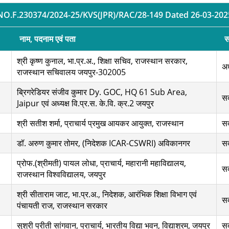
NO.F.230374/2024-25/KVS(JPR)/RAC/28-149 Dated 26-03-202
नाम, पदनाम एवं पता
स
श्री कृष्ण कुनाल, भा.प्र.अ., शिक्षा सचिव, राजस्थान सरकार,
अध
राजस्थान सचिवालय जयपुर-302005
ब्रिगरेडियर संजीव कुमार Dy. GOC, HQ 61 Sub Area,
स
Jaipur एवं अध्यक्ष वि.प्र.स. के.वि. क्र.2 जयपुर
श्री सतीश शर्मा, प्राचार्य प्रमुख आयकर आयुक्त, राजस्थान
स
डॉ. अरुण कुमार तोमर, (निदेशक ICAR-CSWRI) अविकानगर
स
प्रोफ.(श्रीमती) पायल लोधा, प्राचार्य, महारानी महाविद्यालय,
स
राजस्थान विश्वविद्यालय, जयपुर
श्री सीताराम जाट, भा.प्र.अ., निदेशक, आरंभिक शिक्षा विभाग एवं
स
पंचायती राज, राजस्थान सरकार
सुश्री प्रीती सांगवान, प्राचार्य, भारतीय विद्या भवन, विद्याश्रम, जयपुर
स