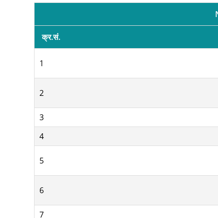
क्र.सं.
1
2
3
4
5
6
7