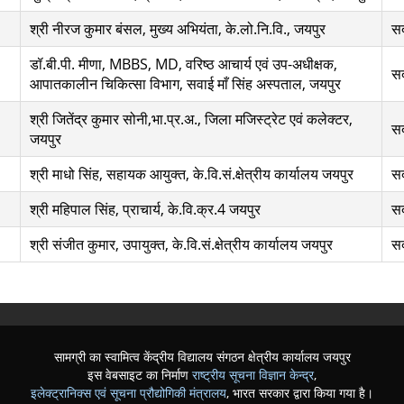
श्री नीरज कुमार बंसल, मुख्य अभियंता, के.लो.नि.वि., जयपुर
स
डॉ.बी.पी. मीणा, MBBS, MD, वरिष्ठ आचार्य एवं उप-अधीक्षक,
स
आपातकालीन चिकित्सा विभाग, सवाई माँ सिंह अस्पताल, जयपुर
श्री जितेंद्र कुमार सोनी,भा.प्र.अ., जिला मजिस्ट्रेट एवं कलेक्टर,
स
जयपुर
श्री माधो सिंह, सहायक आयुक्त, के.वि.सं.क्षेत्रीय कार्यालय जयपुर
स
श्री महिपाल सिंह, प्राचार्य, के.वि.क्र.4 जयपुर
स
श्री संजीत कुमार, उपायुक्त, के.वि.सं.क्षेत्रीय कार्यालय जयपुर
स
सामग्री का स्वामित्व केंद्रीय विद्यालय संगठन क्षेत्रीय कार्यालय जयपुर
इस वेबसाइट का निर्माण
राष्ट्रीय सूचना विज्ञान केन्द्र
,
इलेक्ट्रानिक्स एवं सूचना प्रौद्योगिकी मंत्रालय
, भारत सरकार द्वारा किया गया है।